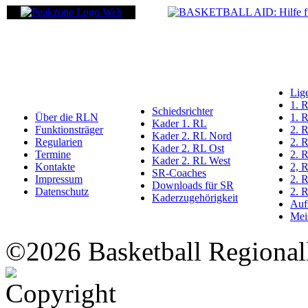
Lig
1. 
Schiedsrichter
Über die RLN
1. 
Kader 1. RL
Funktionsträger
2. 
Kader 2. RL Nord
Regularien
2. 
Kader 2. RL Ost
Termine
2. 
Kader 2. RL West
Kontakte
2, 
SR-Coaches
Impressum
2. 
Downloads für SR
Datenschutz
2. 
Kaderzugehörigkeit
Auf
Meis
©2026 Basketball Regional