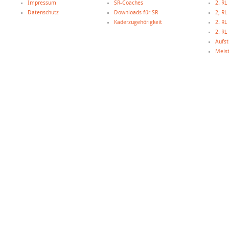
Impressum
SR-Coaches
2. RL
Datenschutz
Downloads für SR
2, R
Kaderzugehörigkeit
2. R
2. R
Aufst
Meist