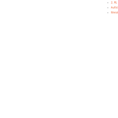
2. R
Aufst
Meist