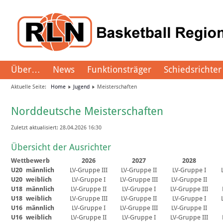
Über…
News
Funktionsträger
Schiedsrichter
Aktuelle Seite:
Home
Jugend
Meisterschaften
Norddeutsche Meisterschaften
Zuletzt aktualisiert: 28.04.2026 16:30
Übersicht der Ausrichter
Wettbewerb
2026
2027
2028
U20
männlich
LV-Gruppe III
LV-Gruppe II
LV-Gruppe I
U20
weiblich
LV-Gruppe I
LV-Gruppe III
LV-Gruppe II
U18
männlich
LV-Gruppe II
LV-Gruppe I
LV-Gruppe III
U18
weiblich
LV-Gruppe III
LV-Gruppe II
LV-Gruppe I
U16
männlich
LV-Gruppe I
LV-Gruppe III
LV-Gruppe II
U16
weiblich
LV-Gruppe II
LV-Gruppe I
LV-Gruppe III