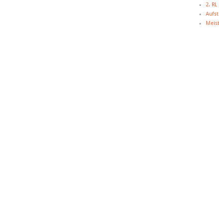
2. R
Aufst
Meist