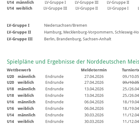
U14
männlich
LV-Gruppe I
LV-Gruppe III
LV-Gruppe II
U14
weiblich
LV-Gruppe III
LV-Gruppe II
LV-Gruppe I
LV-Gruppe I
Niedersachsen/Bremen
LV-Gruppe II
Hamburg, Mecklenburg-Vorpommern, Schleswig-Hol
LV-Gruppe III
Berlin, Brandenburg, Sachsen-Anhalt
Spielpläne und Ergebnisse der Norddeutschen Meis
Wettbewerb
Meldetermin
Turniert
U20
männlich
Endrunde
27.04.2026
09./10.0
U20
weiblich
Endrunde
27.04.2026
09./10.0
U18
männlich
Endrunde
13.04.2026
25./26.0
U18
weiblich
Endrunde
13.04.2026
25./26.0
U16
männlich
Endrunde
06.04.2026
18./19.0
U16
weiblich
Endrunde
06.04.2026
18./19.0
U14
männlich
Endrunde
30.03.2026
11./12.0
U14
weiblich
Endrunde
30.03.2026
11./12.0