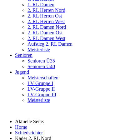
1. RL Damen
2. RL Herren Nord
2. RL Herren Ost
2. RL Herren West
2. RL Damen Nord
2. RL Damen Ost
2. RL Damen West
Aufstieg 2. RL Damen
Meisterliste
Senioren
Senioren Ü35
Senioren Ü40
Jugend
Meisterschaften
LV-Gruppe I
LV-Gruppe II
LV-Gruppe III
Meisterliste
Aktuelle Seite:
Home
Schiedsrichter
Kader 2. RL Nord