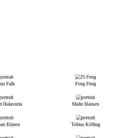
tus Falk
Feng Feng
 Halavurta
Malte Hansen
han Klasen
Tobias Kölling