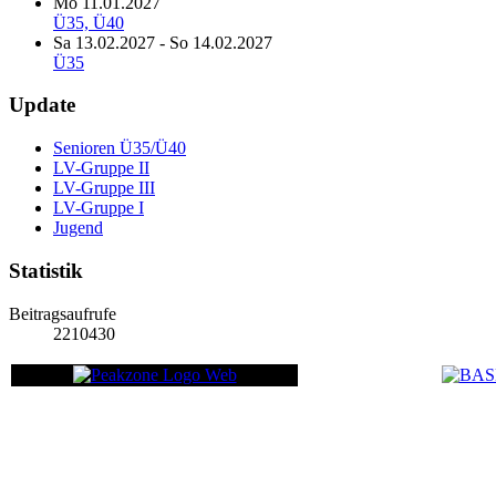
Mo 11.01.2027
Ü35, Ü40
Sa 13.02.2027
-
So 14.02.2027
Ü35
Update
Senioren Ü35/Ü40
LV-Gruppe II
LV-Gruppe III
LV-Gruppe I
Jugend
Statistik
Beitragsaufrufe
2210430