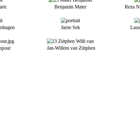
aric
Benjamin Maier
Reza N
enhagen
Jarne Sek
Lass
npour
Jan-Willem van Zütphen