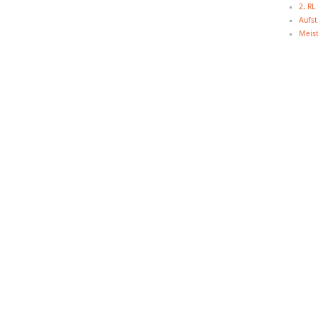
2. R
Aufst
Meist