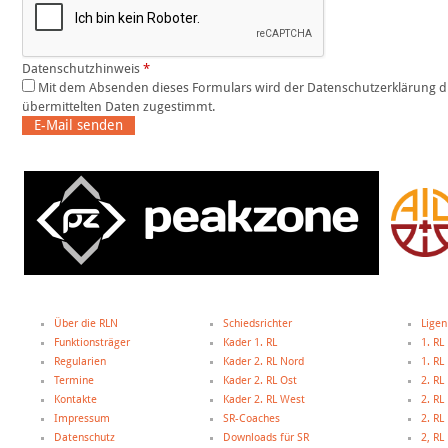
Datenschutzhinweis
*
Mit dem Absenden dieses Formulars wird der Datenschutzerklärung dieser Website und der Speicherung der
übermittelten Daten zugestimmt.
E-Mail senden
Über die RLN
Schiedsrichter
Ligen
Funktionsträger
Kader 1. RL
1. RL
Regularien
Kader 2. RL Nord
1. R
Termine
Kader 2. RL Ost
2. RL
Kontakte
Kader 2. RL West
2. RL
Impressum
SR-Coaches
2. RL
Datenschutz
Downloads für SR
2, R