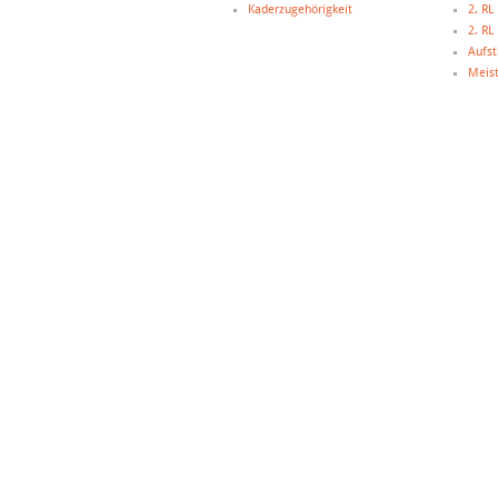
Kaderzugehörigkeit
2. R
2. R
Aufst
Meist