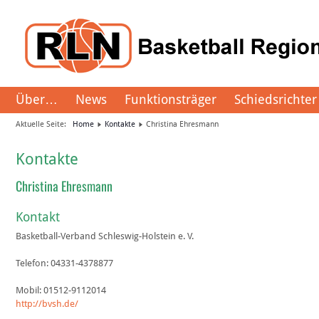
Über…
News
Funktionsträger
Schiedsrichter
Aktuelle Seite:
Home
Kontakte
Christina Ehresmann
Kontakte
Christina Ehresmann
Kontakt
Basketball-Verband Schleswig-Holstein e. V.
Telefon:
04331-4378877
Mobil:
01512-9112014
http://bvsh.de/