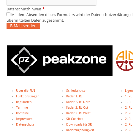
Datenschutzhinweis
*
Mit dem Absenden dieses Formulars wird der Datenschutzerklärung dieser Website und der Speicherung der
übermittelten Daten zugestimmt.
E-Mail senden
Über die RLN
Schiedsrichter
Ligen
Funktionsträger
Kader 1. RL
1. RL
Regularien
Kader 2. RL Nord
1. R
Termine
Kader 2. RL Ost
2. RL
Kontakte
Kader 2. RL West
2. RL
Impressum
SR-Coaches
2. RL
Datenschutz
Downloads für SR
2, R
Kaderzugehörigkeit
2. R