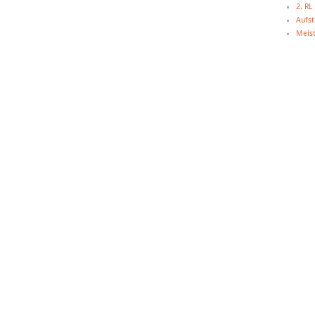
2. R
Aufst
Meist