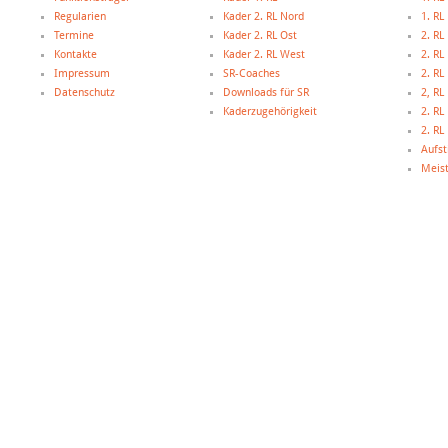
Regularien
Kader 2. RL Nord
1. R
Termine
Kader 2. RL Ost
2. RL
Kontakte
Kader 2. RL West
2. RL
Impressum
SR-Coaches
2. RL
Datenschutz
Downloads für SR
2, R
Kaderzugehörigkeit
2. R
2. R
Aufst
Meist