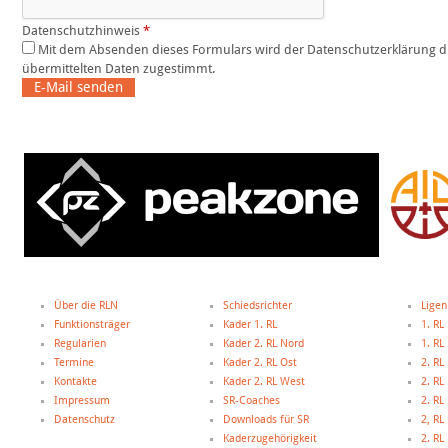
Datenschutzhinweis
*
Mit dem Absenden dieses Formulars wird der Datenschutzerklärung dieser Website und der Speicherung der
übermittelten Daten zugestimmt.
E-Mail senden
Über die RLN
Schiedsrichter
Ligen
Funktionsträger
Kader 1. RL
1. RL
Regularien
Kader 2. RL Nord
1. R
Termine
Kader 2. RL Ost
2. RL
Kontakte
Kader 2. RL West
2. RL
Impressum
SR-Coaches
2. RL
Datenschutz
Downloads für SR
2, R
Kaderzugehörigkeit
2. R