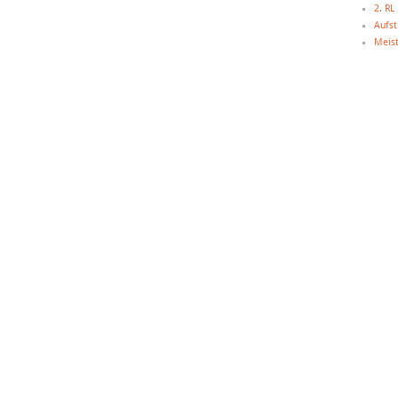
2. R
Aufst
Meist