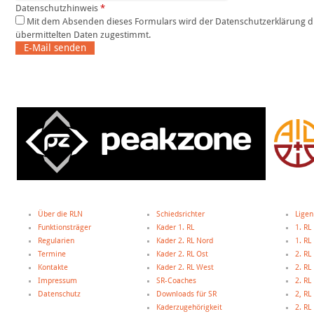
Datenschutzhinweis
*
Mit dem Absenden dieses Formulars wird der Datenschutzerklärung dieser Website und der Speicherung der
übermittelten Daten zugestimmt.
E-Mail senden
Über die RLN
Schiedsrichter
Ligen
Funktionsträger
Kader 1. RL
1. RL
Regularien
Kader 2. RL Nord
1. R
Termine
Kader 2. RL Ost
2. RL
Kontakte
Kader 2. RL West
2. RL
Impressum
SR-Coaches
2. RL
Datenschutz
Downloads für SR
2, R
Kaderzugehörigkeit
2. R