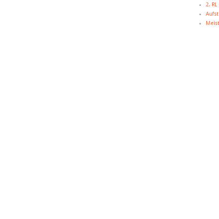
2. R
Aufst
Meist