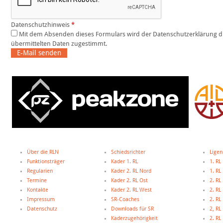
Datenschutzhinweis
*
Mit dem Absenden dieses Formulars wird der Datenschutzerklärung dieser Website und der Speicherung der
übermittelten Daten zugestimmt.
E-Mail senden
Über die RLN
Schiedsrichter
Ligen
Funktionsträger
Kader 1. RL
1. RL
Regularien
Kader 2. RL Nord
1. R
Termine
Kader 2. RL Ost
2. RL
Kontakte
Kader 2. RL West
2. RL
Impressum
SR-Coaches
2. RL
Datenschutz
Downloads für SR
2, R
Kaderzugehörigkeit
2. R