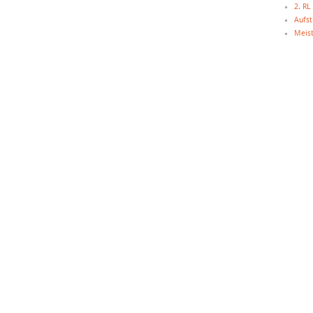
2. R
Aufst
Meist