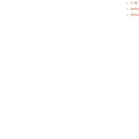
2. R
Aufst
Meist