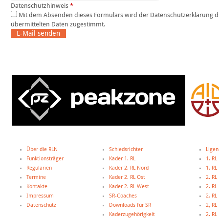
Datenschutzhinweis
*
Mit dem Absenden dieses Formulars wird der Datenschutzerklärung dieser Website und der Speicherung der
übermittelten Daten zugestimmt.
E-Mail senden
Über die RLN
Schiedsrichter
Ligen
Funktionsträger
Kader 1. RL
1. RL
Regularien
Kader 2. RL Nord
1. R
Termine
Kader 2. RL Ost
2. RL
Kontakte
Kader 2. RL West
2. RL
Impressum
SR-Coaches
2. RL
Datenschutz
Downloads für SR
2, R
Kaderzugehörigkeit
2. R