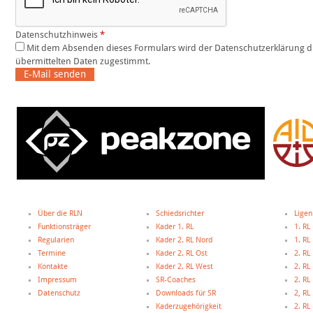
Datenschutzhinweis
*
Mit dem Absenden dieses Formulars wird der Datenschutzerklärung dieser Website und der Speicherung der
übermittelten Daten zugestimmt.
E-Mail senden
Über die RLN
Schiedsrichter
Ligen
Funktionsträger
Kader 1. RL
1. RL
Regularien
Kader 2. RL Nord
1. R
Termine
Kader 2. RL Ost
2. RL
Kontakte
Kader 2. RL West
2. RL
Impressum
SR-Coaches
2. RL
Datenschutz
Downloads für SR
2, R
Kaderzugehörigkeit
2. R