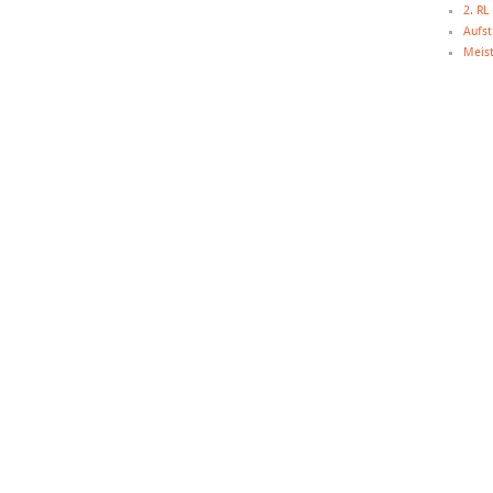
2. R
Aufst
Meist