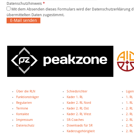
Datenschutzhinweis
*
Mit dem Absenden dieses Formulars wird der Datenschutzerklärung dieser Website und der Speicherung der
übermittelten Daten zugestimmt.
E-Mail senden
Über die RLN
Schiedsrichter
Ligen
Funktionsträger
Kader 1. RL
1. RL
Regularien
Kader 2. RL Nord
1. R
Termine
Kader 2. RL Ost
2. RL
Kontakte
Kader 2. RL West
2. RL
Impressum
SR-Coaches
2. RL
Datenschutz
Downloads für SR
2, R
Kaderzugehörigkeit
2. R