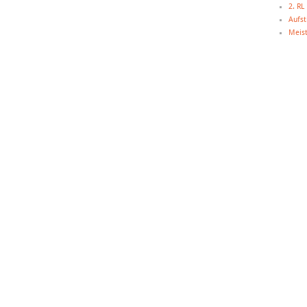
2. R
Aufst
Meist