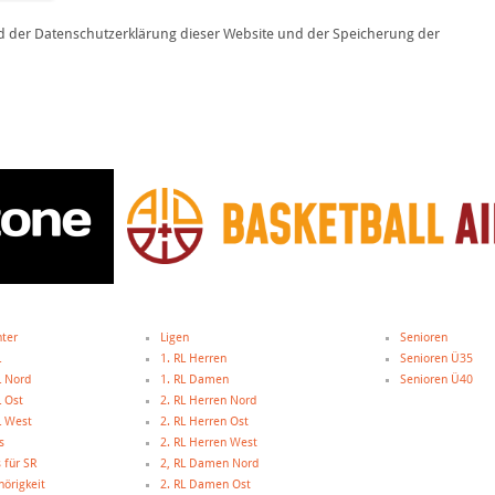
hter
Ligen
Senioren
L
1. RL Herren
Senioren Ü35
L Nord
1. RL Damen
Senioren Ü40
L Ost
2. RL Herren Nord
L West
2. RL Herren Ost
s
2. RL Herren West
 für SR
2, RL Damen Nord
örigkeit
2. RL Damen Ost