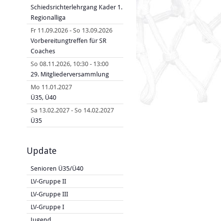
Schiedsrichterlehrgang Kader 1.
Regionalliga
Fr 11.09.2026
-
So 13.09.2026
Vorbereitungtreffen für SR
Coaches
So 08.11.2026
,
10:30
-
13:00
29. Mitgliederversammlung
Mo 11.01.2027
Ü35, Ü40
Sa 13.02.2027
-
So 14.02.2027
Ü35
Update
Senioren Ü35/Ü40
LV-Gruppe II
LV-Gruppe III
LV-Gruppe I
Jugend