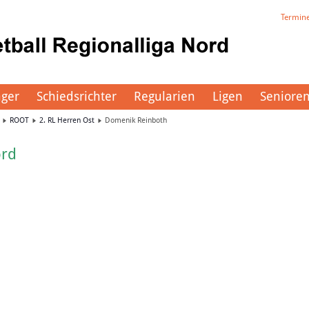
Termin
äger
Schiedsrichter
Regularien
Ligen
Seniore
ROOT
2. RL Herren Ost
Domenik Reinboth
ord