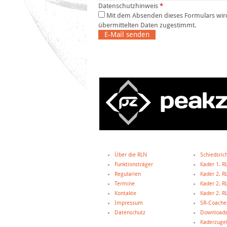
Datenschutzhinweis
*
Mit dem Absenden dieses Formulars wird der Datenschutzerklärung dieser Website und der Speicherung der
übermittelten Daten zugestimmt.
E-Mail senden
Über die RLN
Schiedsric
Funktionsträger
Kader 1. R
Regularien
Kader 2. R
Termine
Kader 2. R
Kontakte
Kader 2. R
Impressum
SR-Coache
Datenschutz
Downloads
Kaderzugeh