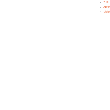
2. R
Aufst
Meist