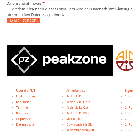
Datenschutzhinweis
*
Mit dem Absenden dieses Formulars wird der Datenschutzerklärung dieser Website und der Speicherung der
übermittelten Daten zugestimmt.
E-Mail senden
Über die RLN
Schiedsrichter
Ligen
Funktionsträger
Kader 1. RL
1. RL
Regularien
Kader 2. RL Nord
1. R
Termine
Kader 2. RL Ost
2. RL
Kontakte
Kader 2. RL West
2. RL
Impressum
SR-Coaches
2. RL
Datenschutz
Downloads für SR
2, R
Kaderzugehörigkeit
2. R