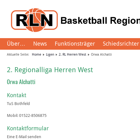
Über…
News
Funktionsträger
Schiedsrichter
Aktuelle Seite:
Home
Ligen
2. RL Herren West
Orwa Alchatti
2. Regionalliga Herren West
Orwa Alchatti
Kontakt
TuS Bothfeld
Mobil:
01522-8506875
Kontaktformular
Eine E-Mail senden