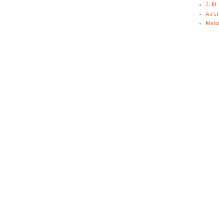
2. R
Aufst
Meist