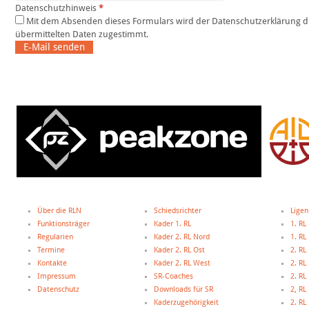
Datenschutzhinweis
*
Mit dem Absenden dieses Formulars wird der Datenschutzerklärung dieser Website und der Speicherung der
übermittelten Daten zugestimmt.
E-Mail senden
Über die RLN
Schiedsrichter
Ligen
Funktionsträger
Kader 1. RL
1. RL
Regularien
Kader 2. RL Nord
1. R
Termine
Kader 2. RL Ost
2. RL
Kontakte
Kader 2. RL West
2. RL
Impressum
SR-Coaches
2. RL
Datenschutz
Downloads für SR
2, R
Kaderzugehörigkeit
2. R