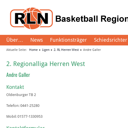
Über…
News
Funktionsträger
Schiedsrichter
Aktuelle Seite:
Home
Ligen
2. RL Herren West
Andre Galler
2. Regionalliga Herren West
Andre Galler
Kontakt
Oldenburger TB 2
Telefon:
0441-25280
Mobil:
01577-1330953