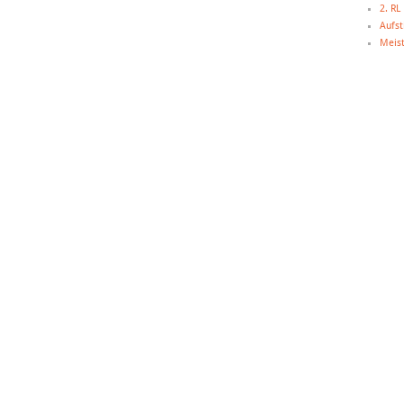
2. R
Aufst
Meist