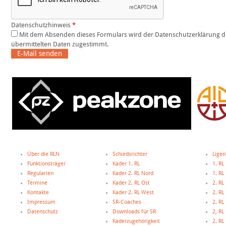
Datenschutzhinweis
*
Mit dem Absenden dieses Formulars wird der Datenschutzerklärung dieser Website und der Speicherung der
übermittelten Daten zugestimmt.
E-Mail senden
Über die RLN
Schiedsrichter
Ligen
Funktionsträger
Kader 1. RL
1. RL
Regularien
Kader 2. RL Nord
1. R
Termine
Kader 2. RL Ost
2. RL
Kontakte
Kader 2. RL West
2. RL
Impressum
SR-Coaches
2. RL
Datenschutz
Downloads für SR
2, R
Kaderzugehörigkeit
2. R