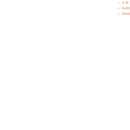
2. R
Aufst
Meist