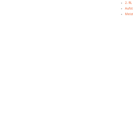
2. R
Aufst
Meist