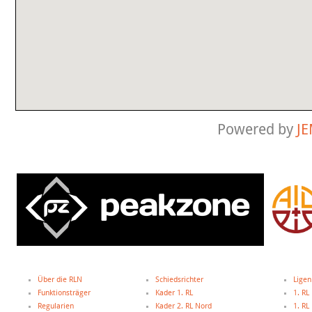
Powered by
J
Über die RLN
Schiedsrichter
Ligen
Funktionsträger
Kader 1. RL
1. RL
Regularien
Kader 2. RL Nord
1. R