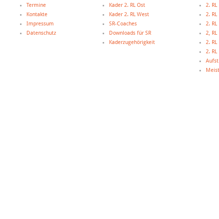
Termine
Kader 2. RL Ost
2. RL
Kontakte
Kader 2. RL West
2. RL
Impressum
SR-Coaches
2. RL
Datenschutz
Downloads für SR
2, R
Kaderzugehörigkeit
2. R
2. R
Aufst
Meist