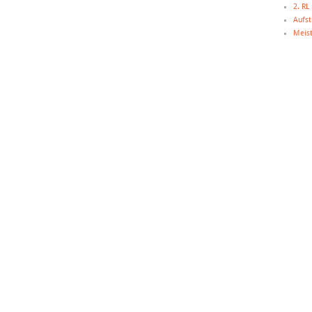
2. R
Aufst
Meist