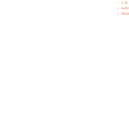
2. R
Aufst
Meist