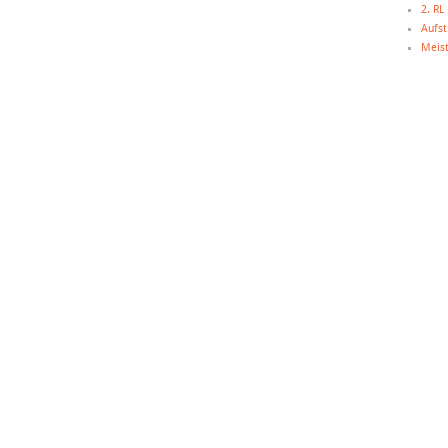
2. R
Aufst
Meist