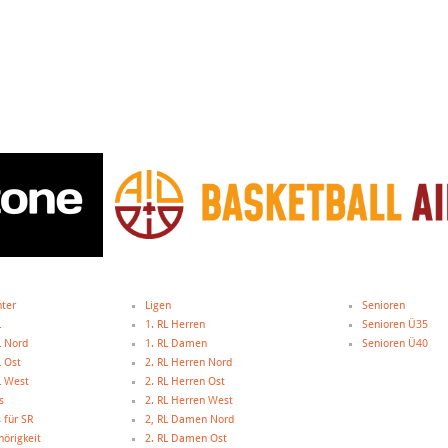
hter
Ligen
Senioren
L
1. RL Herren
Senioren Ü35
L Nord
1. RL Damen
Senioren Ü40
L Ost
2. RL Herren Nord
L West
2. RL Herren Ost
s
2. RL Herren West
 für SR
2, RL Damen Nord
örigkeit
2. RL Damen Ost