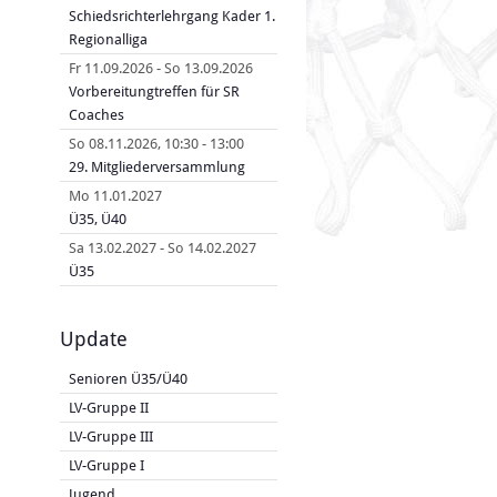
Schiedsrichterlehrgang Kader 1.
Regionalliga
Fr 11.09.2026
-
So 13.09.2026
Vorbereitungtreffen für SR
Coaches
So 08.11.2026
,
10:30
-
13:00
29. Mitgliederversammlung
Mo 11.01.2027
Ü35, Ü40
Sa 13.02.2027
-
So 14.02.2027
Ü35
Update
Senioren Ü35/Ü40
LV-Gruppe II
LV-Gruppe III
LV-Gruppe I
Jugend