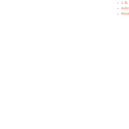
2. R
Aufst
Meist