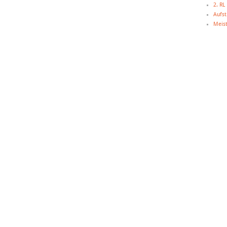
2. R
Aufst
Meist