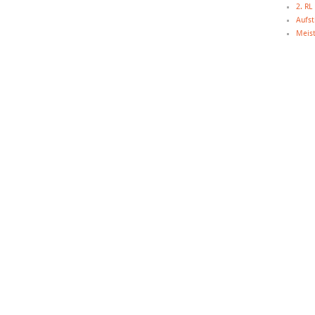
2. R
Aufst
Meist