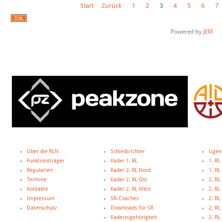
Start
Zurück
1
2
3
4
5
6
7
Powered by
JEM
Über die RLN
Schiedsrichter
Ligen
Funktionsträger
Kader 1. RL
1. RL
Regularien
Kader 2. RL Nord
1. R
Termine
Kader 2. RL Ost
2. RL
Kontakte
Kader 2. RL West
2. RL
Impressum
SR-Coaches
2. RL
Datenschutz
Downloads für SR
2, R
Kaderzugehörigkeit
2. R