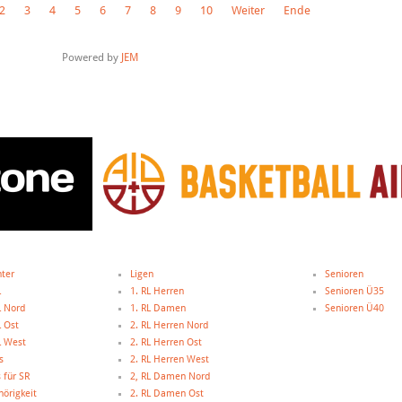
2
3
4
5
6
7
8
9
10
Weiter
Ende
Powered by
JEM
hter
Ligen
Senioren
L
1. RL Herren
Senioren Ü35
L Nord
1. RL Damen
Senioren Ü40
L Ost
2. RL Herren Nord
L West
2. RL Herren Ost
s
2. RL Herren West
 für SR
2, RL Damen Nord
örigkeit
2. RL Damen Ost