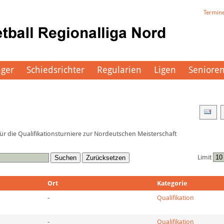
Termin
äger
Schiedsrichter
Regularien
Ligen
Seniore
r die Qualifikationsturniere zur Nordeutschen Meisterschaft
Limit
Suchen
Zurücksetzen
Ort
Kategorie
-
Qualifikation
-
Qualifikation