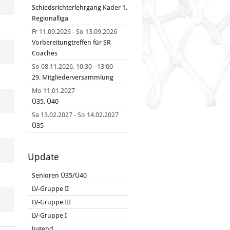
Schiedsrichterlehrgang Kader 1.
Regionalliga
Fr 11.09.2026
-
So 13.09.2026
Vorbereitungtreffen für SR
Coaches
So 08.11.2026
,
10:30
-
13:00
29. Mitgliederversammlung
Mo 11.01.2027
Ü35, Ü40
Sa 13.02.2027
-
So 14.02.2027
Ü35
Update
Senioren Ü35/Ü40
LV-Gruppe II
LV-Gruppe III
LV-Gruppe I
Jugend