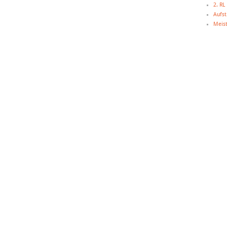
2. R
Aufst
Meist